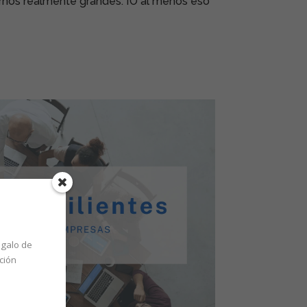
irnos realmente grandes. ¡O al menos eso
galo de
ción