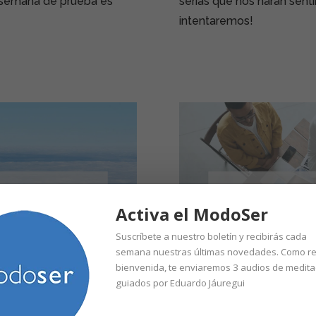
 semana de prueba es
serias que nos harán sent
intentaremos!
Activa el ModoSer
Suscríbete a nuestro boletín y recibirás cada
semana nuestras últimas novedades. Como re
bienvenida, te enviaremos 3
audios
de medita
guiados por Eduardo Jáuregui