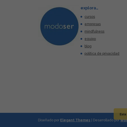
explora…
cursos
empresas
mindfulness
equipo
blog
política de privacidad
Esta
Diseñado por
Elegant Themes
| Desarrollado por
Wor