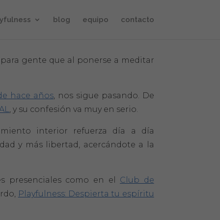
yfulness
blog
equipo
contacto
, para gente que al ponerse a meditar
sde hace años
, nos sigue pasando. De
TAL
, y su confesión va muy en serio.
amiento interior refuerza día a día
dad y más libertad, acercándote a la
res presenciales como en el
Club de
ardo,
Playfulness: Despierta tu espíritu