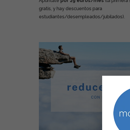
Apúntate
por 29 euros/mes
(la primera
gratis, y hay descuentos para
estudiantes/desempleados/jubilados).