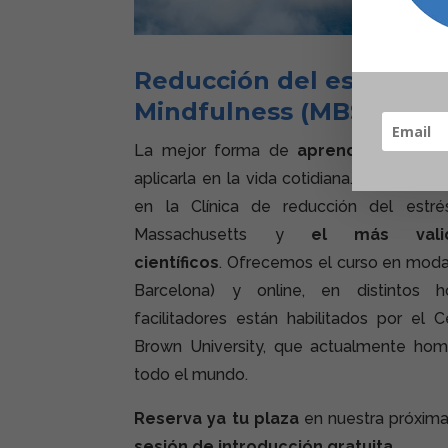
Reducción del estrés b
Mindfulness (MBSR)
La mejor forma de
aprender a medi
aplicarla en la vida cotidiana.
MBSR
es el
en la Clínica de reducción del estr
Massachusetts y
el más vali
científicos
. Ofrecemos el curso en modal
Barcelona) y online, en distintos h
facilitadores están habilitados por el
Brown University, que actualmente hom
todo el mundo.
Reserva ya tu plaza
en nuestra próxima
sesión de introducción gratuita
.