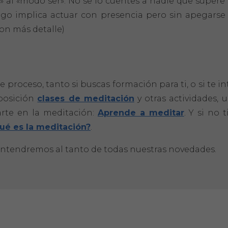
 al «modo ser». No se lo cuentes a nadie que supere 
go implica actuar con presencia pero sin apegarse a
on más detalle)
oceso, tanto si buscas formación para ti, o si te in
sposición
clases de meditación
y otras actividades, 
arte en la meditación:
Aprende a meditar
. Y si no 
ué es la meditación?
.
antendremos al tanto de todas nuestras novedades.