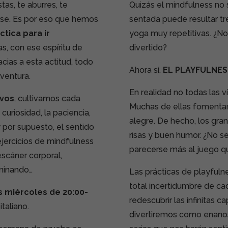
tas, te aburres, te
Quizás el mindfulness no
rse. Es por eso que hemos
sentada puede resultar t
ctica para ir
yoga muy repetitivas. ¿N
as, con ese espíritu de
divertido?
cias a esta actitud, todo
Ahora sí.
EL
PLAYFULNES
aventura.
En realidad no todas las v
ivos
, cultivamos cada
Muchas de ellas fomentan 
uriosidad, la paciencia,
alegre. De hecho, los gra
y por supuesto, el sentido
risas y buen humor. ¿No s
ejercicios de mindfulness
parecerse más al juego qu
escáner corporal,
minando…
Las prácticas de playfuln
total incertidumbre de c
s miércoles de 20:00-
redescubrir las infinitas
italiano.
divertiremos como enano