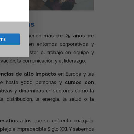
empresas
tro equipo tienen
más de 25 años de
ETE
formación en entornos corporativos y
ciar el bienestar, el trabajo en equipo y
ación, la comunicación y el liderazgo.
ncias de alto impacto
en Europa y las
de hasta 5000 personas y
cursos con
tivas y dinámicas
en sectores como la
 la distribución, la energía, la salud o la
esafíos
a los que se enfrenta cualquier
plejo e impredecible Siglo XXI. Y sabemos