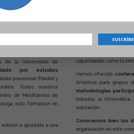
asado en
Formación en 
Los formadores de nues
SUSCRÍB
experiencia
ofreciendo 
tar
, asentar la práctica y
profesionales para poten
 curso oficial desarrollado
capacidades como la innov
és de la Universidad de
dado por estudios
Hemos ofrecido
confere
idad presencial (Madrid y
Américas para grupos 
orarios. Todos nuestros
metodologías participa
 Centro de Mindfulness de
industria, la informática,
ologa esta formacion en
educación.
Conocemos bien los d
 edición o apúntate a una
organización en este com