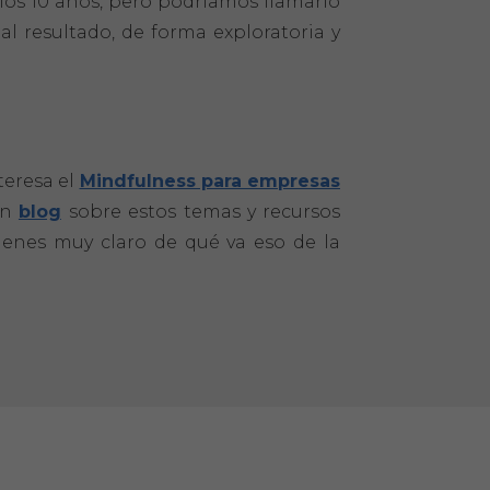
los 10 años, pero podríamos llamarlo
l resultado, de forma exploratoria y
teresa el
Mindfulness para empresas
un
blog
sobre estos temas y recursos
tienes muy claro de qué va eso de la