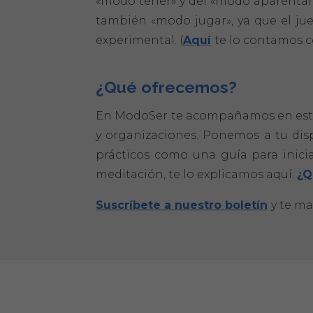
«modo tener» y del «modo aparentar»
también «modo jugar», ya que el jue
experimental. (
Aquí
te lo contamos c
¿Qué ofrecemos?
En ModoSer te acompañamos en este pr
y organizaciones. Ponemos a tu di
prácticos como una guía para inici
meditación, te lo explicamos aquí:
¿Q
Suscríbete a nuestro boletín
y te m