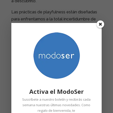
a descubrirlo.
Las prácticas de playfulness están diseñadas
para enfrentarnos a la total incertidumbre de
cada momento, y al mismo tiempo para
redescubrir las infinitas capacidades creativas
que albergamos. Nos divertiremos como
enanos pero aprenderemos lecciones muy,
muy serias que nos harán sentirnos realmente
grandes. ¡O al menos eso intentaremos!
Estos talleres son presenciales en Madrid.
Activa el ModoSer
Suscríbete a nuestro boletín y recibirás cada
semana nuestras últimas novedades. Como
regalo de bienvenida, te