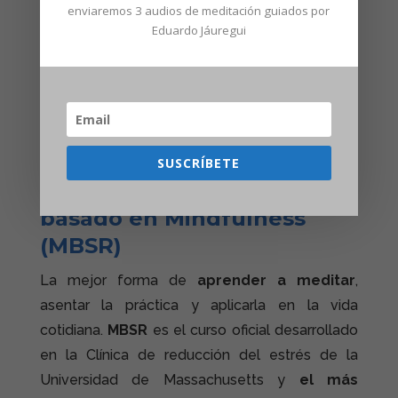
enviaremos 3
audios
de meditación guiados por
Eduardo Jáuregui
SUSCRÍBETE
Reducción del estrés
basado en Mindfulness
(MBSR)
La mejor forma de
aprender a meditar
,
asentar la práctica y aplicarla en la vida
cotidiana.
MBSR
es el curso oficial desarrollado
en la Clínica de reducción del estrés de la
Universidad de Massachusetts y
el más