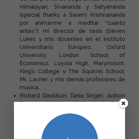
Himalayan, Sivananda y Satyananda
(special thanks a Swami Krishnananda
por animarme a meditar “cuanto
antes”); mi director de tesis Steven
Lukes y mis docentes en el Instituto
Universitario Europeo, Oxford
University, London School of
Economics, Loyola High, Marymount,
King’s College y The Squirrel School;
Mr. Lavner, y mis demás profesores de
música.
Richard Davidson, Tania Singer, Judson
Brewer, Martin Seligman, Sonja
Lyubomirsky, Alice Isen, Mihalyi
Cszikszentmihalyi y toda la comunidad
de las ciencias contemplativas, la
psicología, la antropología, la