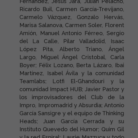
Fernández, Jesús Jara, Julián Pelacho,
Ricardo Buil, Carmen García-Trevijano,
Carmelo Vázquez, Gonzalo Hervás,
Marisa Salanova, Carmen Soler, Florent
Amión, Manuel Antonio Férreo, Sergio
del La Calle, Pilar Valladolid, Isaac
López Pita, Alberto Triano, Ángel
Largo, Miguel Ángel Cristobal, Carla
Boyer; Félix Lozano, Berta Lázaro, Ibai
Martínez, Isabel Ávila y la comunidad
Teamlabs; Lotfi El-Ghandouri y la
comunidad Impact HUB; Javier Pastor y
los improvisadores del Club de la
Impro, Impromadrid y Absurdia; Antonio
García Sansigre y el equipo de Thinking
Heads; Juan García Cerrada y su
Instituto Quevedo del Humor; Quim Gil
y la red Espiral; Laurie Mazzuca y todo