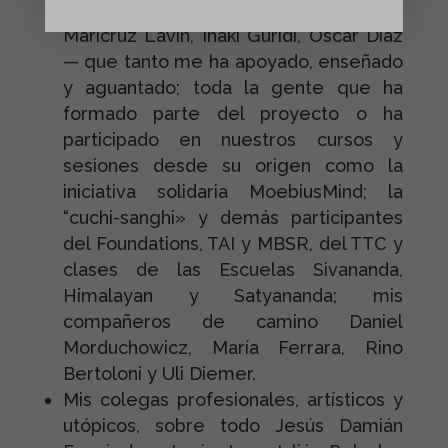
de Miguel Heredia, Mercedes Piñeiro,
Maricruz Lavín, Iñaki Guridi, Óscar Díaz
— que tanto me ha apoyado, enseñado
y aguantado; toda la gente que ha
formado parte del proyecto o ha
participado en nuestros cursos y
sesiones desde su origen como la
iniciativa solidaria MoebiusMind; la
“cuchi-sanghi» y demás participantes
del Foundations, TAI y MBSR, del TTC y
clases de las Escuelas Sivananda,
Himalayan y Satyananda; mis
compañeros de camino Daniel
Morduchowicz, María Ferrara, Rino
Bertoloni y Uli Diemer.
Mis colegas profesionales, artísticos y
utópicos, sobre todo Jesús Damián