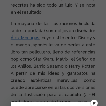
recortes ha sido todo un lujo. Y se nota
en el resultado.
La mayoría de las ilustraciones (incluida
la de la portada) son del joven diseñador
Álex Monagas
, cuyo estilo entre Disney y
el manga japonés le va de perlas a este
libro tan peliculero, lleno de referencias
pop como Star Wars, Matrix, el Señor de
los Anillos, Barrio Sésamo o Harry Potter.
A partir de mis ideas y garabatos ha
creado auténticas maravillas, como
puede apreciarse en estas dos versiones
de la ilustración para el capítulo 5, «El
verdadero secreto de la meditación».