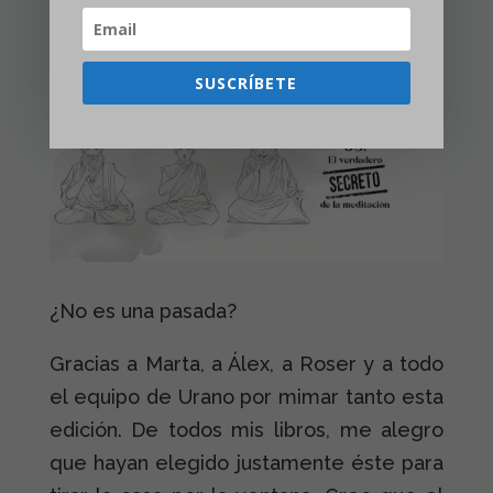
ver el resultado para el capítulo 5…
SUSCRÍBETE
¿No es una pasada?
Gracias a Marta, a Álex, a Roser y a todo
el equipo de Urano por mimar tanto esta
edición. De todos mis libros, me alegro
que hayan elegido justamente éste para