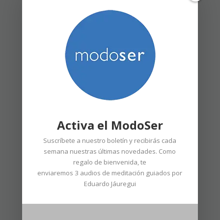
Pero eso no es todo. Porque además del
ilustrador ha participado en el proyecto
Activa el ModoSer
la diseñadora
Roser Orra
, que le ha
puesto un enorme empeño y una
Suscríbete a nuestro boletín y recibirás cada
semana nuestras últimas novedades. Como
creatividad desbordante a la
regalo de bienvenida, te
maquetación, integrando mi texto con
enviaremos 3
audios
de meditación guiados por
Eduardo Jáuregui
los dibujos de Alex y añadiendo
tipografías, fondos, detalles gráficos y
sus propias ilustraciones. Aquí puedes